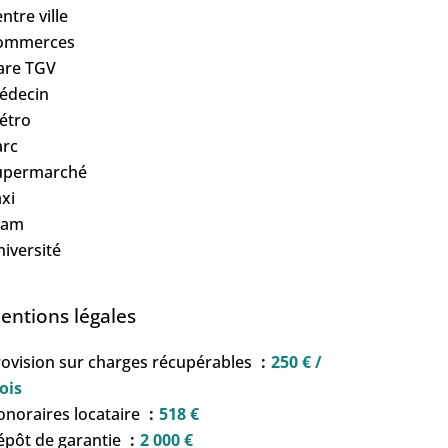
ntre ville
ommerces
are TGV
édecin
étro
arc
upermarché
xi
ram
iversité
entions légales
ovision sur charges récupérables
250 € /
ois
noraires locataire
518 €
épôt de garantie
2 000 €