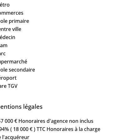
étro
ommerces
ole primaire
ntre ville
édecin
ram
arc
upermarché
ole secondaire
éroport
are TGV
entions légales
7 000 € Honoraires d'agence non inclus
94% ( 18 000 € ) TTC Honoraires à la charge
 l'acquéreur