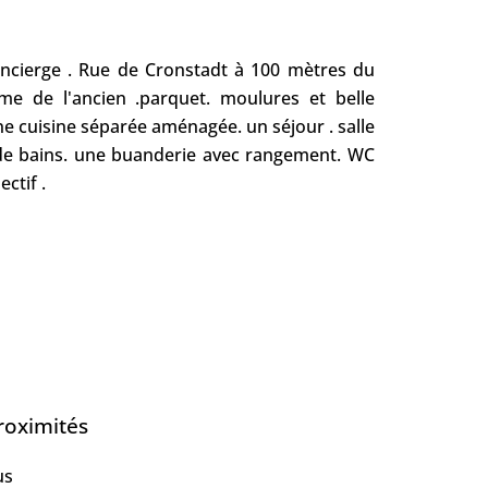
ncierge . Rue de Cronstadt à 100 mètres du
me de l'ancien .parquet. moulures et belle
e cuisine séparée aménagée. un séjour . salle
de bains. une buanderie avec rangement. WC
ctif .
roximités
us