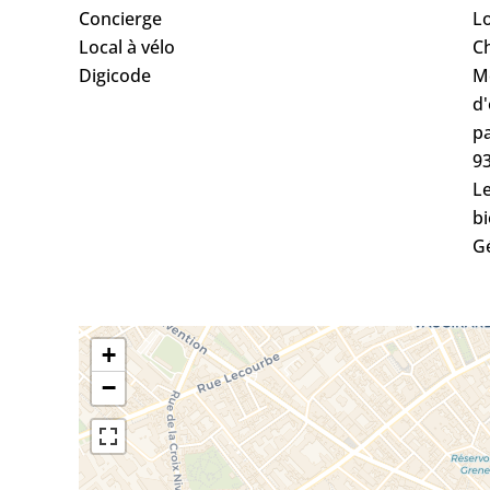
Concierge
L
Local à vélo
C
Digicode
M
d'
pa
9
Le
bi
G
+
−