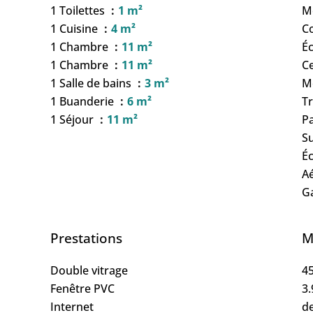
1 Toilettes
1 m²
M
1 Cuisine
4 m²
C
1 Chambre
11 m²
Éc
1 Chambre
11 m²
Ce
1 Salle de bains
3 m²
M
1 Buanderie
6 m²
T
1 Séjour
11 m²
P
S
Éc
A
G
Prestations
M
Double vitrage
45
Fenêtre PVC
3.
Internet
de