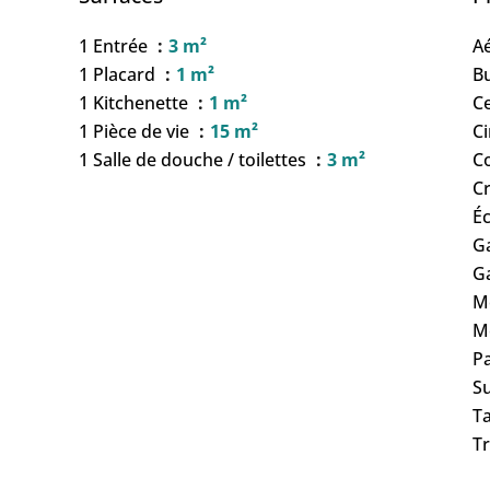
1 Entrée
3 m²
A
1 Placard
1 m²
B
1 Kitchenette
1 m²
Ce
1 Pièce de vie
15 m²
C
1 Salle de douche / toilettes
3 m²
C
C
Éc
G
G
M
M
P
S
Ta
T