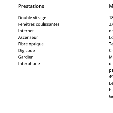
Prestations
M
Double vitrage
18
Fenêtres coulissantes
3.
Internet
de
Ascenseur
L
Fibre optique
T
Digicode
C
Gardien
M
Interphone
d'
pa
4
Le
bi
G