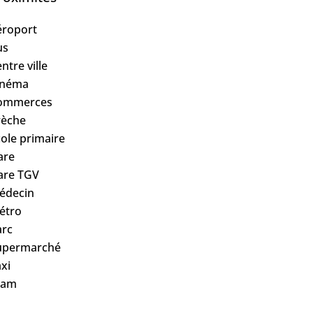
éroport
us
ntre ville
inéma
ommerces
rèche
ole primaire
are
are TGV
édecin
étro
arc
upermarché
xi
ram