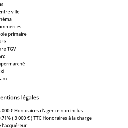
us
ntre ville
inéma
ommerces
ole primaire
are
are TGV
arc
upermarché
xi
ram
entions légales
 000 € Honoraires d'agence non inclus
.71% ( 3 000 € ) TTC Honoraires à la charge
 l'acquéreur