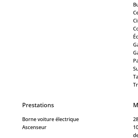
B
Ce
C
C
Éc
G
G
P
S
Ta
T
Prestations
M
Borne voiture électrique
28
Ascenseur
10
de