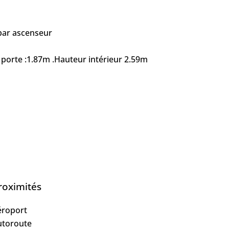
par ascenseur
 porte :1.87m .Hauteur intérieur 2.59m
roximités
éroport
utoroute